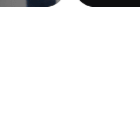
chriz Film auf
allen Kanälen –
folgt uns!
16. April 2025
Wir sind auf
Instagram, YouTube,
Vimeo
und
LinkedIn
aktiv und teilen dort alles
rund um unsere Filmproduktionen.